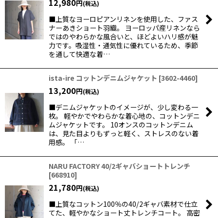
12,980
円
(税込)
■上質なヨーロピアンリネンを使用した、ファス
絞り込む
ナーあきショート羽織。 ヨーロッパ産リネンなら
ではのやわらかな風合いと、ほどよいハリ感が魅
力です。吸湿性・通気性に優れているため、季節
を通して快適な着…
ista-ire コットンデニムジャケット
[
3602-4460
]
13,200
円
(税込)
■デニムジャケットのイメージが、少し変わる一
枚。 軽やかでやわらかな着心地の、コットンデニ
ムジャケットです。 10オンスのコットンデニム
は、見た目よりもずっと軽く、ストレスのない着
用感。 「…
NARU FACTORY 40/2ギャバショートトレンチ
[
668910
]
21,780
円
(税込)
■上質なコットン100％の40/2ギャバ素材で仕立
てた、軽やかなショート丈トレンチコート。 高密