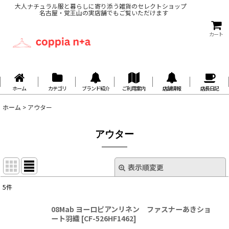
大人ナチュラル服と暮らしに寄り添う雑貨のセレクトショップ
名古屋・覚王山の実店舗でもご覧いただけます
カート
ホーム
カテゴリ
ブランド紹介
ご利用案内
店舗情報
店長日記
ホーム
>
アウター
アウター
表示順変更
閉じる
5
件
表示数
:
08Mab ヨーロピアンリネン ファスナーあきショ
ート羽織
[
CF-526HF1462
]
並び順
: