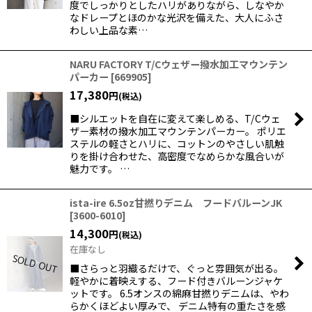
度でしっかりとしたハリがありながら、しなやか
なドレープとほのかな光沢を備えた、大人にふさ
わしい上品な素…
NARU FACTORY T/Cウェザー撥水加工マウンテン
パーカー
[
669905
]
17,380
円
(税込)
■シルエットを自在に変えて楽しめる、T/Cウェ
ザー素材の撥水加工マウンテンパーカー。 ポリエ
ステルの軽さとハリに、コットンのやさしい肌触
りを掛け合わせた、高密度でなめらかな風合いが
魅力です。 …
ista-ire 6.5oz甘撚りデニム フードバルーンJK
[
3600-6010
]
14,300
円
(税込)
在庫なし
■さらっと羽織るだけで、ぐっと雰囲気が出る。
軽やかに着映えする、フード付きバルーンジャケ
ットです。 6.5オンスの綿麻甘撚りデニムは、やわ
らかくほどよい厚みで、 デニム特有の重たさを感