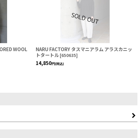
LORED WOOL
NARU FACTORY タスマニアラム アラスカニッ
トタートル
[
650635
]
14,850
円
(税込)