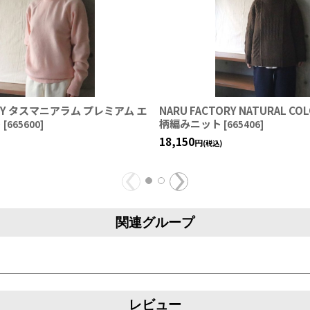
ORY タスマニアラム プレミアム エ
NARU FACTORY NATURAL CO
ト
柄編みニット
[
665600
]
[
665406
]
18,150
円
(税込)
関連グループ
レビュー