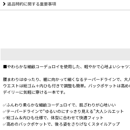
返品特約に関する重要事項
■やわらかな細畝コーデュロイを使用した、軽やかで心地よいシャツ
腰まわりはゆったり、裾に向かって細くなるテーパードラインで、大人
ウエストは総ゴム＋内ひも付きで調整も簡単。バックポケットは高め
デイリーに気軽に穿ける一本です。
✅ふんわり柔らかな細畝コーデュロイで、肌ざわりが心地いい
✅テーパードラインで“ゆるいのにすっきり見える”大人シルエット
✅総ゴム＆内ひも仕様で、体型に合わせて快適フィット
✅高めのバックポケットで、後ろ姿をさりげなくスタイルアップ