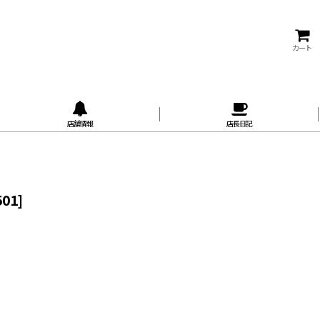
カート
店舗情報
店長日記
501
]