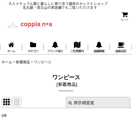
大人ナチュラル服と暮らしに寄り添う雑貨のセレクトショップ
名古屋・覚王山の実店舗でもご覧いただけます
カート
ホーム
カテゴリ
ブランド紹介
ご利用案内
店舗情報
店長日記
ホーム
>
新着商品
>
ワンピース
ワンピース
[
新着商品
]
表示順変更
閉じる
0
件
表示数
: