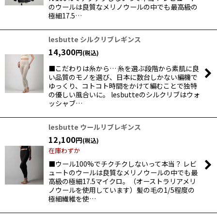
のウールは良質なメリノウールの中でも最高級の
極細17.5…
lesbutte シルクリブレギンス
14,300
円
(税込)
■こだわりは糸から… 糸を選ぶ段階から素肌に良
い品質のモノを選び、日本に数台しかない編機で
ゆっくり、コトコト時間をかけて編むことで独特
の優しい風合いに。 lesbutteのシルクリブはウォ
ッシャブ…
lesbutte ウールリブレギンス
12,100
円
(税込)
在庫わずか
■ウール100%でチクチクしないって本当？ レビ
ュートのウールは良質なメリノウールの中でも最
高級の極細17.5マイクロ。（オーストラリアメリ
ノウールを使用しています）髪の毛の1/5程度の
極細繊維を使…