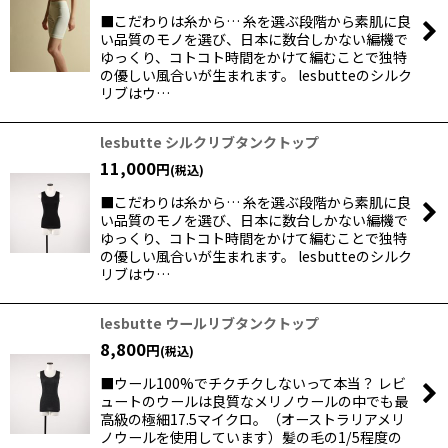
■こだわりは糸から… 糸を選ぶ段階から素肌に良
い品質のモノを選び、日本に数台しかない編機で
絞り込む
ゆっくり、コトコト時間をかけて編むことで独特
の優しい風合いが生まれます。 lesbutteのシルク
リブはウ…
lesbutte シルクリブタンクトップ
11,000
円
(税込)
■こだわりは糸から… 糸を選ぶ段階から素肌に良
い品質のモノを選び、日本に数台しかない編機で
ゆっくり、コトコト時間をかけて編むことで独特
の優しい風合いが生まれます。 lesbutteのシルク
リブはウ…
lesbutte ウールリブタンクトップ
8,800
円
(税込)
■ウール100%でチクチクしないって本当？ レビ
ュートのウールは良質なメリノウールの中でも最
高級の極細17.5マイクロ。（オーストラリアメリ
ノウールを使用しています）髪の毛の1/5程度の