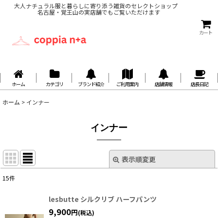
大人ナチュラル服と暮らしに寄り添う雑貨のセレクトショップ
名古屋・覚王山の実店舗でもご覧いただけます
カート
ホーム
カテゴリ
ブランド紹介
ご利用案内
店舗情報
店長日記
ホーム
>
インナー
インナー
表示順変更
閉じる
15
件
表示数
:
lesbutte シルクリブ ハーフパンツ
9,900
円
(税込)
並び順
: