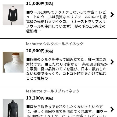
11,000
円
(税込)
■ウール100%でチクチクしないって本当？ レビ
ュートのウールは良質なメリノウールの中でも最
高級の極細17.5マイクロ。（オーストラリアメリ
ノウールを使用しています） 髪の毛の1/5程度の
極細繊…
lesbutte シルクベールハイネック
20,900
円
(税込)
■極細のシルクを使って編み立てた、唯一無二の
素材です。 ■こだわりは糸から… 糸を選ぶ段階か
ら素肌に良い品質のモノを選び、日本に数台しか
ない編機でゆっくり、コトコト時間をかけて編む
ことで独特の…
lesbutte ウールリブハイネック
13,200
円
(税込)
■首から鎖骨までを冷やしたくない…という方
に、優しく首回りまでを温めてくれます。 ■ウー
ル100%でチクチクしないって本当？ レビュート