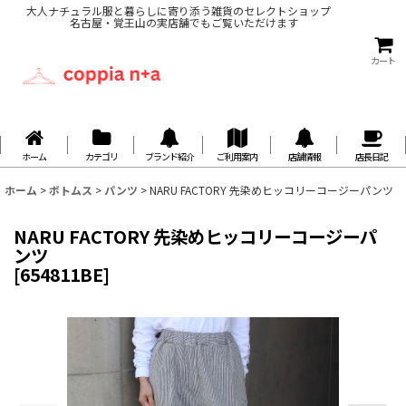
大人ナチュラル服と暮らしに寄り添う雑貨のセレクトショップ
名古屋・覚王山の実店舗でもご覧いただけます
カート
ホーム
カテゴリ
ブランド紹介
ご利用案内
店舗情報
店長日記
ホーム
>
ボトムス
>
パンツ
>
NARU FACTORY 先染めヒッコリーコージーパンツ
NARU FACTORY 先染めヒッコリーコージーパ
ンツ
[
654811BE
]