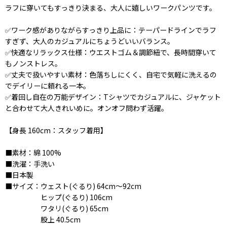
ラフに穿いてもすっきり決まる、大人に嬉しいワークパンツです。
✅ワーク感がありながらすっきり上品に：テーパードラインでラフ
すぎず、大人のカジュアルにちょうどいいバランス。
✅快適なリラックス仕様：ウエストゴム＆調節紐で、長時間穿いて
もノンストレス。
✅丈夫で扱いやすい素材：色落ちしにくく、自宅で気軽に洗えるの
でデイリーに頼れる一本。
✅着回し自在の万能デザイン：Tシャツでカジュアルに、ジャケット
と合わせて大人きれいめに。オンオフ問わず活躍。
【身長 160cm：スタッフ着用】
■素材：綿 100%
■洗濯：手洗い
■日本製
■サイズ：ウェスト(ぐるり) 64cm〜92cm
ヒップ(ぐるり) 106cm
ワタリ(ぐるり) 65cm
股上 40.5cm