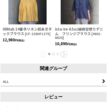
08Mab 14番手リネン前あきタ
ista-ire 4.5oz綿麻甘撚りデニ
ックブラウス
ム フリンジブラウス
[
CF-226HF1375
]
[
4601-
6620
]
12,980
円
(税込)
10,890
円
(税込)
関連グループ
ALL
レビュー