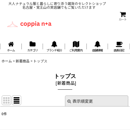
大人ナチュラル服と暮らしに寄り添う雑貨のセレクトショップ
名古屋・覚王山の実店舗でもご覧いただけます
カート
ホーム
カテゴリ
ブランド紹介
ご利用案内
店舗情報
店長日記
ホーム
>
新着商品
>
トップス
トップス
[
新着商品
]
表示順変更
閉じる
0
件
サブカテゴリ
: