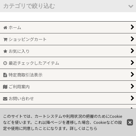
表示数
:
カテゴリで絞り込む
並び順
:
トップス (全商品)
ホーム
シャツ・ブラウス
絞り込む
ショッピングカート
Ｔシャツ・カットソー
お気に入り
セーター
最近チェックしたアイテム
ベスト
特定商取引法表示
ご利用案内
カーディガン
お問い合わせ
関連ページ一覧
このサイトでは、カートシステムや利用状況の把握のためにCookie
などを使います。これ以降ページを遷移した場合、Cookieなどの設
定や使用に同意したことになります。詳しくは
© 2025, coppia n+a
こちら