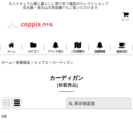
大人ナチュラル服と暮らしに寄り添う雑貨のセレクトショップ
名古屋・覚王山の実店舗でもご覧いただけます
カート
ホーム
カテゴリ
ブランド紹介
ご利用案内
店舗情報
店長日記
ホーム
>
新着商品
>
トップス
>
カーディガン
カーディガン
[
新着商品
]
表示順変更
閉じる
0
件
表示数
: