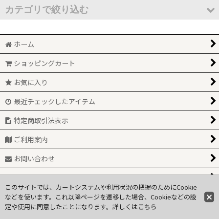
並び順
:
カテゴリで絞り込む
絞り込む
トップス (全商品)
ホーム
シャツ・ブラウス
ショッピングカート
Ｔシャツ・カットソー
お気に入り
セーター
最近チェックしたアイテム
ベスト
特定商取引法表示
ご利用案内
カーディガン
お問い合わせ
関連ページ一覧
このサイトでは、カートシステムや利用状況の把握のためにCookie
などを使います。これ以降ページを遷移した場合、Cookieなどの設
定や使用に同意したことになります。詳しくは
© 2025, coppia n+a
こちら